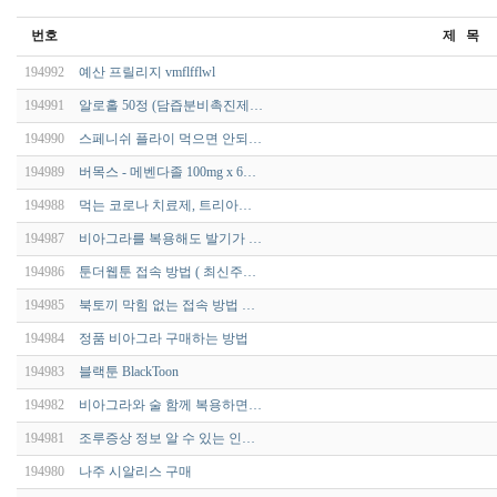
번호
제 목
194992
예산 프릴리지 vmflfflwl
194991
알로홀 50정 (담즙분비촉진제…
194990
스페니쉬 플라이 먹으면 안되…
194989
버목스 - 메벤다졸 100mg x 6…
194988
먹는 코로나 치료제, 트리아…
194987
비아그라를 복용해도 발기가 …
194986
툰더웹툰 접속 방법 ( 최신주…
194985
북토끼 막힘 없는 접속 방법 …
194984
정품 비아그라 구매하는 방법
194983
블랙툰 BlackToon
194982
비아그라와 술 함께 복용하면…
194981
조루증상 정보 알 수 있는 인…
194980
나주 시알리스 구매