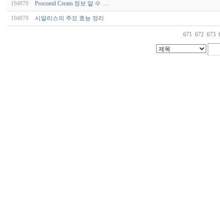
194979
Procomil Cream 정보 알 수 …
194978
시알리스의 주요 효능 정리
671
672
673
코
리
아
e
뉴
스
낙
태
약
만
남
사
이
트
순
위
웹
토
끼
링