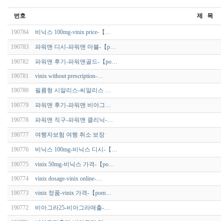
번호
제 목
190784
비닉스 100mg-vinix price-【…
190783
파워맨 디시-파워맨 마블-【p…
190782
파워맨 후기-파워맨골드-【po…
190781
vinix without prescription-…
190780
필름형 시­알리스-씨알리스 …
190779
파워맨 후기-파워맨 비­아그…
190778
파워맨 직구-파워맨 클리닉-…
190777
여행자보험 여행 취소 보장
190776
비닉스 100mg-비닉스 디시-【…
190775
vinix 50mg-비닉스 가격-【po…
190774
vinix dosage-vinix online-…
190773
vinix 정품-vinix 가격-【pom…
190772
비­아그라25-비­아그라매출-…