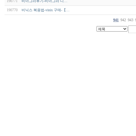
190771
비­아그라후기-비­아그라 디…
190770
비닉스 복용법-vinix 구매-【…
941
942
943
코
리
아
e
뉴
스
낙
태
약
만
남
사
이
트
순
위
웹
토
끼
링