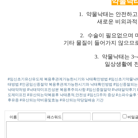
약물낙
1. 약물낙태는 안전하
새로운 비외과적
2. 수술이 필요없으며 
기타 물질이 들어가지 않으므
3. 약물낙태는 3
일상생활에 전
#임신초기유산유도제 복용후관계가능한시기와 낙태확인방법
#임신초기약물낙
태방법
#인공임신중절약 복용후관계가능한시기와 낙태확인방법
#임신중절되
낙­태약처방
#낙태약미프진성분 복용후주의사항
#임신중절알약
#낙­태알약후기
도제미­프진
#유산되는약복용후 낙태흔적,안전성
#임신1주차 증상
#소파수술후
후유증
#유산되는약비용및효능
#유산되는약당일배송 기간
이름
패스워드
비밀