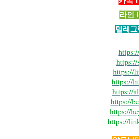
카톡 I
라인 I
텔레그램
https:/
https:/
https://l
https://l
https://
https://b
https://h
https://l