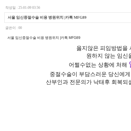
작성일 : 25-01-09 03:56
서울 임신중절수술 비용 병원위치 |카톡 MFG89
글쓴이 :
00
서울 임신중절수술 비용 병원위치 |카톡 MFG89
옳지않은 피임방법을
원하지 않는
임신
어쩔수없는 상황에
처해
중절수술이 부담스러운
당신에게
산부인과 전문의가
낙태후
회복되