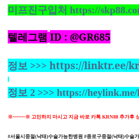
미프진구입처 https://skp88.c
텔레그램
ID : @GR685
정보 >>> https://linktr.ee/k
정보 2 >>> https://heylink.me
※~~~~~※
고민하지
마시고
지금
바로
카톡 KRN88
추가후
#
서울시중절
(
낙태
)
수술가능한병원
#
종로구중절
(
낙태
)
수술