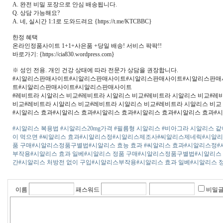
A. 완전 비밀 포장으로 안심 배송됩니다.
Q. 상담 가능해요?
A. 네, 실시간 1:1로 도와드려요 {https://t.me/KTCBBC}
한정 혜택
온라인정­품사이트 1+1+사은품 +당일 배송! 서비스 팍팍!!
바로가기: {https://cia830.wordpress.com}
※ 성인 전용. 개인 건강 상태에 따라 전문가 상담을 권장합니다.
#시알리스판매사이트#시알리스판매사이트#시알리스판매사이트#시알리스판매
트#시알리스판매사이트#시알리스판매사이트
#레비트라 시알리스 비교#레비트라 시알리스 비교#레비트라 시알리스 비교#레
비교#레비트라 시알리스 비교#레비트라 시알리스 비교#레비트라 시알리스 비교
#시알리스 효과#시알리스 효과#시알리스 효과#시알리스 효과#시알리스 효과#
#시­알리스 복용법
#시­알리스20mg가격
#필름형 시­알리스
#비­아그라 시­알리스 
이 먹으면
#씨알리스 효과
#시­알리스정
#시­알리스제조사
#씨알리스제네릭
#시­알
품 구매
#시­알리스정품구별법
#시­알리스 효능 효과
#씨알리스 효과
#시­알리스정
#
부작용
#시­알리스 효과 일베
#시­알리스 정품 구매
#시­알리스정품구별법
#시­알리스
간
#시­알리스 처방전 없이 구입
#시­알리스부작용
#시­알리스 효과 일베
#시­알리스 
이름
패스워드
비밀