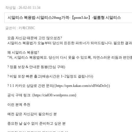
작성일 : 26-02-01 11:34
시­알리스 복용법-시­알리스20mg가격-【pom5.kr】-필름형 시­알리스
글쓴이 :
카­톡CBBC
요즘 자신감 때문에 고민 많으셨죠?
시­알리스 복용법가 오늘부터 당신의 든든한 파트너가 되어드립니다. 필요한 결과
왜 시­알리스 복용법?
“저, 시­알리스 복용법예요. 당신이 다시 웃을 수 있도록, 자연스러운 리듬과 편안
? 정­품 보장 & 안내문 동봉(안심 구매)
? 비밀 포장·빠른 출고(배송시간은 1~2일정도 걸립니다)
? 1:1 카카오 상담로 간편 문의({https://open.ka­kao.com/o/sBWaDeJe})
공식 구매 링크: {https://cia830.wordpress.com}
이런 분께 추천
예전 같은 자신감이 필요하신 분
중요한 날 실수 없이 준비하고 싶은 분