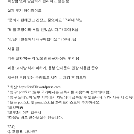
복잡함 없이 깔끔하게 관리하고 싶은 분
실제 후기 하이라이트
“준비가 편해졌고 긴장도 줄었어요.” ? 40대 M님
“비밀 포장이라 부담 없었습니다.” ? 30대 K님
“상담이 친절해서 재구매했어요.” ? 50대 J님
사용 팁
기존 질환/복용 약 있으면 전문가 상담 후 이용
과음·고지방 식사 피하기, 동봉 안내문의 권장 사용법 준수
처음엔 부담 없는 수량으로 시작 → 체감 후 리오더
? 최신: https://cia830.wordpress.com
? 영구: pom5.kr (일부 국가에서는 프록시를 사용하여 접속해야 함)
? 영구 도메인이 일부 지역에서 차단되어 접속할 수 없습니다. VPN 사용 시 접속이
? 또는 pom5.kr 및 pom555.kr을 화이트리스트에 추가하세요.
?로켓배송
?오후3시 이전 입금시
?다음날 바로 받아보실수 있습니다.
FAQ
Q. 포장 티 나나요?