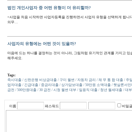
대개협 "2023년 의원 유형 수가 재논의" 촉구
ⓒ의협신문 대한개원의협의회가 2023년도 의원유형 수가를 재논의할 것을 촉구
의료 지원은 병원급에만 집중됐다"고 비판했다….
사업자유형 웹문서 내용
사업자 등록하기 전에 사업자 유형 먼저 체크하세요 | 자비스앤빌런
각 사업자 유형별 과세의 항목, 세율별 차이점을 살펴보겠습니다.
링크: https://blog.jobis.co/jobis119/
사업 형태, 부가가치세 과세 여부, 사업 규모에 따라 알맞은 사업자 
사업 형태, 부가가치세 과세 여부, 사업 규모에 따라 알맞은 사업자 유형을 선택하
가가치세와 소득세 납세의무가 있음 법인사업자 : 법인 설립-해산-청산 등의 
링크: https://blog.naver.com/ntscafe/222492360243
간이과세자 일반과세자 차이점, 매출 금액 기준 (개인 사업자 유형) 