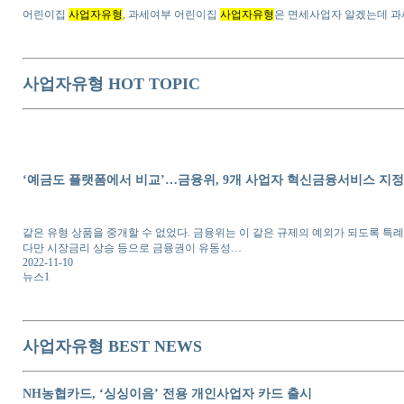
사업자유형 HOT TOPIC
‘예금도 플랫폼에서 비교’…금융위, 9개 사업자 혁신금융서비스 
사업자유형 BEST NEWS
NH농협카드, ‘싱싱이음’ 전용 개인사업자 카드 출시
대개협, 내년 의원유형 수가 재논의 촉구···"금리·물가 인상 반영
대개협 "2023년 의원 유형 수가 재논의" 촉구
사업자유형 웹문서 내용
사업자 등록하기 전에 사업자 유형 먼저 체크하세요 | 자비스앤빌
사업 형태, 부가가치세 과세 여부, 사업 규모에 따라 알맞은 사업
간이과세자 일반과세자 차이점, 매출 금액 기준 (개인 사업자 유형)
사업자유형 관련 블로그
쿠팡 파트너스 사업자 유형 변경(개인 → 개인사업자)
법인 개인사업자 중 어떤 유형이 더 유리할까?
사업자의 유형에는 어떤 것이 있을까?
사업자유형 관련 카페 검색
부동산 중개 사업자 유형은 뭘로 등록해야 유리하나요?
법인사업자 유형자산처분손실 어찌 처리하나요??
개인사업자세금 유형 중 A형은 무엇인가요?
사업자유형 백과사전 정보
OTT 서비스 사업자 유형
부가가치세를 적게 내는 간이사업자도 있다
추천 링크 안내
사업자유형 지식인 검색