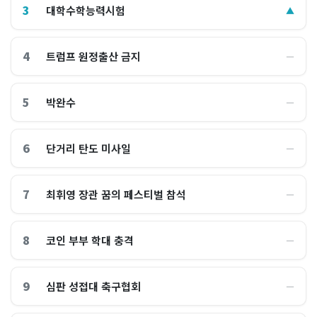
3
대학수학능력시험
▲
4
트럼프 원정출산 금지
―
5
박완수
―
6
단거리 탄도 미사일
―
7
최휘영 장관 꿈의 페스티벌 참석
―
8
코인 부부 학대 충격
―
9
심판 성접대 축구협회
―