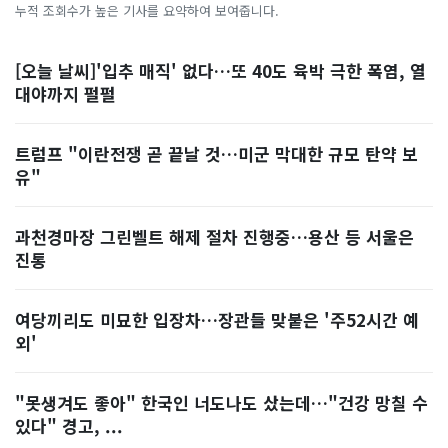
누적 조회수가 높은 기사를 요약하여 보여줍니다.
[오늘 날씨]'입추 매직' 없다…또 40도 육박 극한 폭염, 열
대야까지 펄펄
트럼프 "이란전쟁 곧 끝날 것…미군 막대한 규모 탄약 보
유"
과천경마장 그린벨트 해제 절차 진행중…용산 등 서울은
진통
여당끼리도 미묘한 입장차…장관들 맞붙은 '주52시간 예
외'
"못생겨도 좋아" 한국인 너도나도 샀는데…"건강 망칠 수
있다" 경고, ...