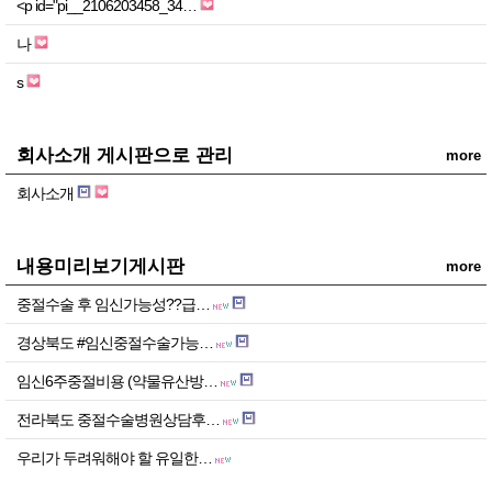
<p id="pi__2106203458_34…
나
s
회사소개 게시판으로 관리
more
회사소개
내용미리보기게시판
more
중절수술 후 임신가능성??급…
경상북도 #임신중절수술가능…
임신6주중절비용 (약물유산방…
전라북도 중절수술병원상담후…
우리가 두려워해야 할 유일한…