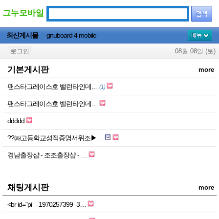
그누모바일
최신게시물
gnuboard 4 mobile
로그인
08월 08일 (토)
basic_board
기본게시판
more
gallery_board
팬스타그레이스호 밸런타인데…
(1)
etc_board
팬스타그레이스호 밸런타인데…
request_board
product_board
ddddd
인트라넷 인명관리
??㈚고등학교성적증명서위조▶…
인트라 업무관리
경남출장샵 - 조조출장샵 - …
근태관리
채팅게시판
more
<br id="pi__1970257399_3…